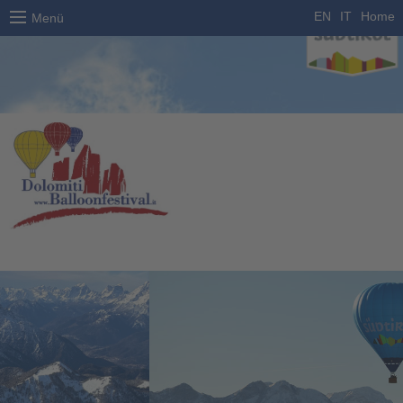
EN
IT
Home
Menü